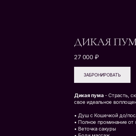
ДИКАЯ ПУ
27 000
₽
ЗАБРОНИРОВАТЬ
Дикая пума
- Страсть, с
свое идеальное воплощен
• Душ с Кошечкой до/пос
• Полное проминание от 
• Веточка сакуры
• Боди массаж